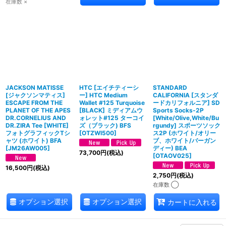
在庫数 ×
JACKSON MATISSE
HTC [エイチティーシ
STANDARD
[ジャクソンマティス]
ー] HTC Medium
CALIFORNIA [スタンダ
ESCAPE FROM THE
Wallet #125 Turquoise
ードカリフォルニア] SD
PLANET OF THE APES
[BLACK] ミディアムウ
Sports Socks-2P
DR.CORNELIUS AND
ォレット#125 ターコイ
[White/Olive,White/Bu
DR.ZIRA Tee [WHITE]
ズ（ブラック) BFS
rgundy] スポーツソック
フォトグラフィックTシ
[
OTZWI500
]
ス2P (ホワイト/オリー
ャツ (ホワイト) BFA
ブ、ホワイト/バーガン
[
JM26AW005
]
ディー) BEA
73,700
円
(税込)
[
OTAOV025
]
16,500
円
(税込)
2,750
円
(税込)
在庫数 ◯
オプション選択
オプション選択
カートに入れる