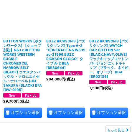
BUTTON WORKS [ボタ
BUZZ RICKSON'S [バズ
BUZZ RICKSON'S [バズ
ンワークス] 【ショップ
リクソンズ] Type A-2
リクソンズ] WATCH
別注】N&J x BUTTON
“CONTRACT No.W535
CAP COTTON Ver
WORKS WESTERN
ac-21996 BUZZ
[BLACK,NAVY,OLIVE]
BUCKLE
RICKSON CLO.CO.” タ
ワッチキャップコットン
CHROMEXCEL
イプ A-2 BEA
バージョン ニットキャ
NARROW BELT
[
BR80644
]
ップ（ブラック、ネイビ
(BLACK) ウエスタンバ
ー、オリーブ） BDA
ックル ・クロムエクセ
[
BR02186
]
264,000
円
(税込)
ル・ナローベルト⁡#3
SAKURA (BLACK) BFA
7,590
円
(税込)
[
BW-0195
]
29,700
円
(税込)
オプション選択
オプション選択
オプション選択
もっと見る