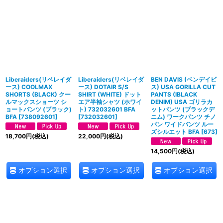
Liberaiders(リベレイダ
Liberaiders(リベレイダ
BEN DAVIS (ベンデイビ
ース) COOLMAX
ース) DOTAIR S/S
ス) USA GORILLA CUT
SHORTS (BLACK) クー
SHIRT (WHITE) ドット
PANTS (IBLACK
ルマックスショーツ シ
エア半袖シャツ (ホワイ
DENIM) USA ゴリラカ
ョートパンツ (ブラック)
ト) 732032601 BFA
ットパンツ (ブラックデ
BFA
[
738092601
]
[
732032601
]
ニム) ワークパンツ チノ
パン ワイドパンツ ルー
ズシルエット BFA
[
673
]
18,700
円
(税込)
22,000
円
(税込)
14,500
円
(税込)
オプション選択
オプション選択
オプション選択