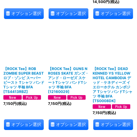
14,500
円
(税込)
オプション選択
オプション選択
オプション選択
【ROCK Tee】ROB
【ROCK Tee】GUNS N
【ROCK Tee】DEAD
ZOMBIE SUPER BEAST
ROSES SKATE ガンズ・
KENNED YS YELLOW
ロブ・ゾンビ スーパー
アンド・ローゼズ スケ
HOTEL CAMBODIA デ
ビースト Tシャツ バンド
ートTシャツ バンドTシ
ッド・ケネディーズ イ
Tシャツ 半袖 BFA
ャツ 半袖 BFA
エローホテル カンボジ
[
TS4413RBZ
]
[
12160029
]
ア Tシャツ バンドTシャ
ツ 半袖 BFA
[
TS0008DK
]
7,150
円
(税込)
7,150
円
(税込)
7,150
円
(税込)
オプション選択
オプション選択
オプション選択