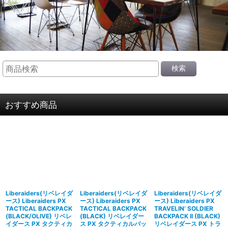
検索
おすすめ商品
Liberaiders(リベレイダ
Liberaiders(リベレイダ
Liberaiders(リベレイダ
ース) Liberaiders PX
ース) Liberaiders PX
ース) Liberaiders PX
TACTICAL BACKPACK
TACTICAL BACKPACK
TRAVELIN’ SOLDIER
(BLACK/OLIVE) リベレ
(BLACK) リベレイダー
BACKPACK II (BLACK)
イダース PX タクティカ
ス PX タクティカルバッ
リベレイダース PX トラ