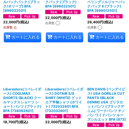
ルバックパック (ブラッ
クパック (ブラック)
ベリングソルジャーバッ
ク/オリーブ) BFA
BFA
[
899032501
]
クパック II (ブラック)
[
899032501
]
BFA
[
899012501
]
22,000
円
(税込)
22,000
円
(税込)
26,400
円
(税込)
在庫数 ◯
在庫数 △
在庫数 ◯
カートに入れる
カートに入れる
カートに入れる
Liberaiders(リベレイダ
Liberaiders(リベレイダ
BEN DAVIS (ベンデイビ
ース) COOLMAX
ース) DOTAIR S/S
ス) USA GORILLA CUT
SHORTS (BLACK) クー
SHIRT (WHITE) ドット
PANTS (IBLACK
ルマックスショーツ シ
エア半袖シャツ (ホワイ
DENIM) USA ゴリラカ
ョートパンツ (ブラック)
ト) 732032601 BFA
ットパンツ (ブラックデ
BFA
[
738092601
]
[
732032601
]
ニム) ワークパンツ チノ
パン ワイドパンツ ルー
ズシルエット BFA
[
673
]
18,700
円
(税込)
22,000
円
(税込)