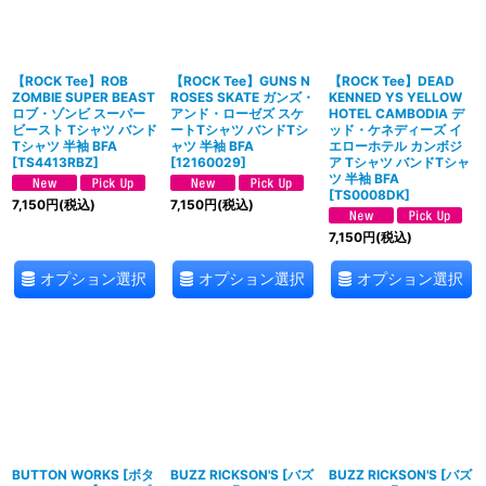
【ROCK Tee】ROB
【ROCK Tee】GUNS N
【ROCK Tee】DEAD
ZOMBIE SUPER BEAST
ROSES SKATE ガンズ・
KENNED YS YELLOW
ロブ・ゾンビ スーパー
アンド・ローゼズ スケ
HOTEL CAMBODIA デ
ビースト Tシャツ バンド
ートTシャツ バンドTシ
ッド・ケネディーズ イ
Tシャツ 半袖 BFA
ャツ 半袖 BFA
エローホテル カンボジ
[
TS4413RBZ
]
[
12160029
]
ア Tシャツ バンドTシャ
ツ 半袖 BFA
[
TS0008DK
]
7,150
円
(税込)
7,150
円
(税込)
7,150
円
(税込)
オプション選択
オプション選択
オプション選択
BUTTON WORKS [ボタ
BUZZ RICKSON'S [バズ
BUZZ RICKSON'S [バズ