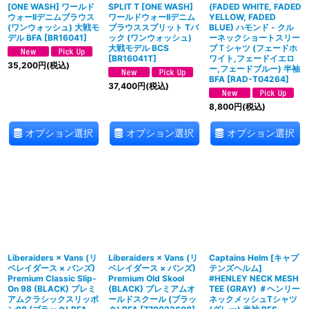
[ONE WASH] ワールド
SPLIT T [ONE WASH]
(FADED WHITE, FADED
ウォーIIデニムブラウス
ワールドウォーIIデニム
YELLOW, FADED
(ワンウォッシュ) 大戦モ
ブラウススプリット Tバ
BLUE) ハモンド - クル
デル BFA
[
BR16041
]
ック (ワンウォッシュ)
ーネックショートスリー
大戦モデル BCS
ブＴシャツ (フェードホ
[
BR16041T
]
ワイト,フェードイエロ
35,200
円
(税込)
ー,フェードブルー) 半袖
BFA
[
RAD-T04264
]
37,400
円
(税込)
8,800
円
(税込)
オプション選択
オプション選択
オプション選択
Liberaiders × Vans (リ
Liberaiders × Vans (リ
Captains Helm [キャプ
ベレイダース × バンズ)
ベレイダース × バンズ)
テンズヘルム]
Premium Classic Slip-
Premium Old Skool
#HENLEY NECK MESH
On 98 (BLACK) プレミ
(BLACK) プレミアムオ
TEE (GRAY) ＃ヘンリー
アムクラシックスリッポ
ールドスクール (ブラッ
ネックメッシュTシャツ