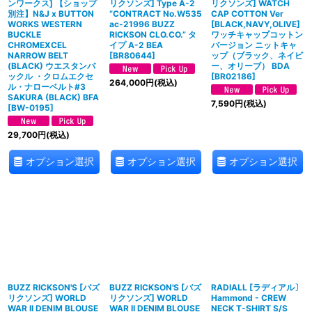
ンワークス] 【ショップ
リクソンズ] Type A-2
リクソンズ] WATCH
別注】N&J x BUTTON
“CONTRACT No.W535
CAP COTTON Ver
WORKS WESTERN
ac-21996 BUZZ
[BLACK,NAVY,OLIVE]
BUCKLE
RICKSON CLO.CO.” タ
ワッチキャップコットン
CHROMEXCEL
イプ A-2 BEA
バージョン ニットキャ
NARROW BELT
[
BR80644
]
ップ（ブラック、ネイビ
(BLACK) ウエスタンバ
ー、オリーブ） BDA
ックル ・クロムエクセ
[
BR02186
]
264,000
円
(税込)
ル・ナローベルト⁡#3
SAKURA (BLACK) BFA
7,590
円
(税込)
[
BW-0195
]
29,700
円
(税込)
オプション選択
オプション選択
オプション選択
BUZZ RICKSON'S [バズ
BUZZ RICKSON'S [バズ
RADIALL [ラディアル〕
リクソンズ] WORLD
リクソンズ] WORLD
Hammond - CREW
WAR II DENIM BLOUSE
WAR II DENIM BLOUSE
NECK T-SHIRT S/S