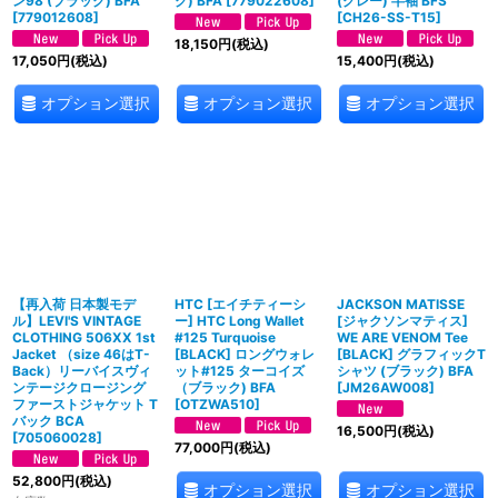
ン98 (ブラック) BFA
ク) BFA
[
779022608
]
(グレー) 半袖 BFS
[
779012608
]
[
CH26-SS-T15
]
18,150
円
(税込)
17,050
円
(税込)
15,400
円
(税込)
オプション選択
オプション選択
オプション選択
【再入荷 日本製モデ
HTC [エイチティーシ
JACKSON MATISSE
ル】LEVI'S VINTAGE
ー] HTC Long Wallet
[ジャクソンマティス]
CLOTHING 506XX 1st
#125 Turquoise
WE ARE VENOM Tee
Jacket （size 46はT-
[BLACK] ロングウォレ
[BLACK] グラフィックT
Back）リーバイスヴィ
ット#125 ターコイズ
シャツ (ブラック) BFA
ンテージクロージング
（ブラック) BFA
[
JM26AW008
]
ファーストジャケット T
[
OTZWA510
]
バック BCA
16,500
円
(税込)
[
705060028
]
77,000
円
(税込)
52,800
円
(税込)
オプション選択
オプション選択